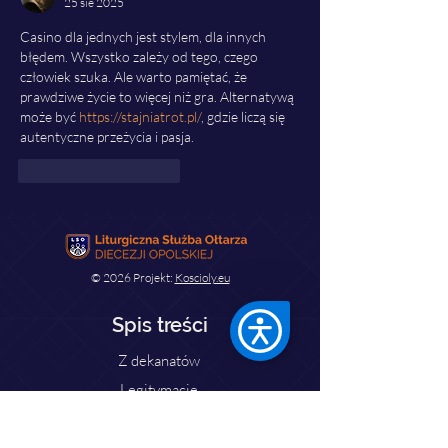
25 sie 2025
Casino dla jednych jest stylem, dla innych 
błędem. Wszystko zależy od tego, czego 
człowiek szuka. Ale warto pamiętać, że 
prawdziwe życie to więcej niż gra. Alternatywą 
może być 
https://stajniatrot.pl/
, gdzie liczą się 
autentyczne przeżycia i pasja.
Polub
Odpowiedz
© 2026 Projekt:
Koscioly.eu
Spis treści
Z dekanatów
Legitymacje
Sport
Galeria