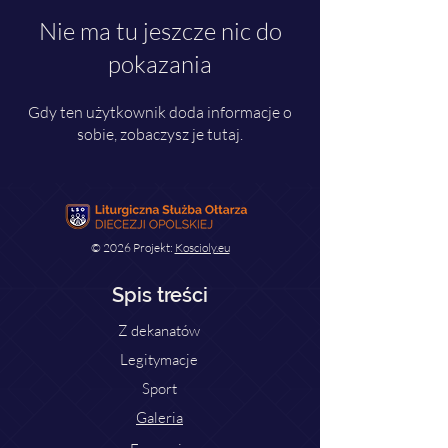
Nie ma tu jeszcze nic do
pokazania
Gdy ten użytkownik doda informacje o
sobie, zobaczysz je tutaj.
© 2026 Projekt:
Koscioly.eu
Spis treści
Z dekanatów
Legitymacje
Sport
Galeria