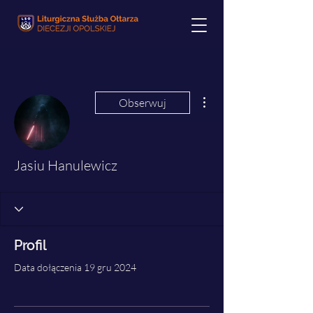
Więcej działań
Obserwuj
Jasiu Hanulewicz
Profil
Data dołączenia 19 gru 2024