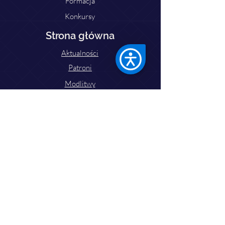
Formacja
Konkursy
Strona główna
Aktualności
Patroni
Modlitwy
Pielgrzymki
Do pobrania
Zaprzyjaźnione strony
Kontakt
Ks. Dariusz Domerecki
Tel:
77 433 25 05
Email: lso.opole2025@gmail.com
dariusz05081989@gmail.com
Parafia św. Jakuba Starszego