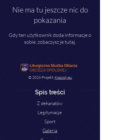
Nie ma tu jeszcze nic do
pokazania
Gdy ten użytkownik doda informacje o
sobie, zobaczysz je tutaj.
© 2026 Projekt:
Koscioly.eu
Spis treści
Z dekanatów
Legitymacje
Sport
Galeria