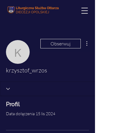
Więcej działań
Obserwuj
krzysztof_wrzos
krzysztof_wrzos
Profil
Data dołączenia 15 lis 2024