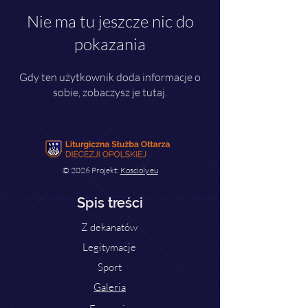
Nie ma tu jeszcze nic do
pokazania
Gdy ten użytkownik doda informacje o
sobie, zobaczysz je tutaj.
© 2026 Projekt:
Koscioly.eu
Spis treści
Z dekanatów
Legitymacje
Sport
Galeria