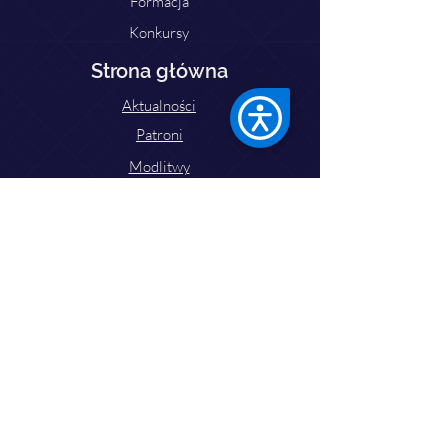
Formacja
Konkursy
Strona główna
Aktualności
Patroni
Modlitwy
Pielgrzymki
Do pobrania
Zaprzyjaźnione strony
Kontakt
Ks. Dariusz Domerecki
Tel:
77 433 25 05
Email: lso.opole2025@gmail.com
dariusz05081989@gmail.com
Parafia św. Jakuba Starszego