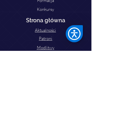
Formacja
Konkursy
Strona główna
Aktualności
Patroni
Modlitwy
Pielgrzymki
Do pobrania
Zaprzyjaźnione strony
Kontakt
Ks. Dariusz Domerecki
Tel:
77 433 25 05
Email: lso.opole2025@gmail.com
dariusz05081989@gmail.com
Parafia św. Jakuba Starszego