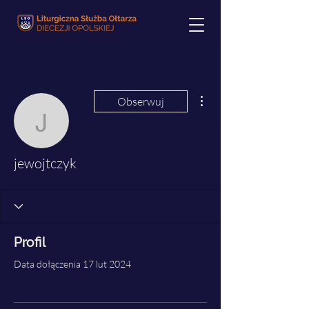
Więcej działań
Obserwuj
jewojtczyk
jewojtczyk
Profil
Data dołączenia 17 lut 2024