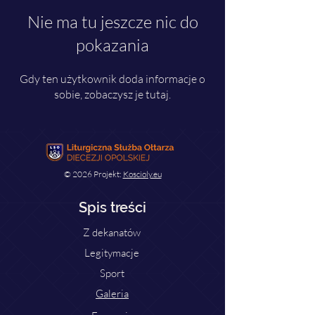
Nie ma tu jeszcze nic do
pokazania
Gdy ten użytkownik doda informacje o
sobie, zobaczysz je tutaj.
© 2026 Projekt:
Koscioly.eu
Spis treści
Z dekanatów
Legitymacje
Sport
Galeria